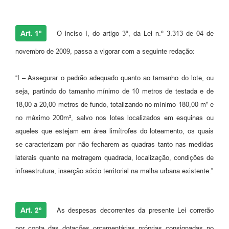
Art. 1º
O inciso I, do artigo 3º, da Lei n.º 3.313 de 04 de
novembro de 2009, passa a vigorar com a seguinte redação:
“I – Assegurar o padrão adequado quanto ao tamanho do lote, ou
seja, partindo do tamanho mínimo de 10 metros de testada e de
18,00 a 20,00 metros de fundo, totalizando no mínimo 180,00 m² e
no máximo 200m², salvo nos lotes localizados em esquinas ou
aqueles que estejam em área limítrofes do loteamento, os quais
se caracterizam por não fecharem as quadras tanto nas medidas
laterais quanto na metragem quadrada, localização, condições de
infraestrutura, inserção sócio territorial na malha urbana existente.”
Art. 2º
As despesas decorrentes da presente Lei correrão
por conta das dotações orçamentárias próprias consignadas no