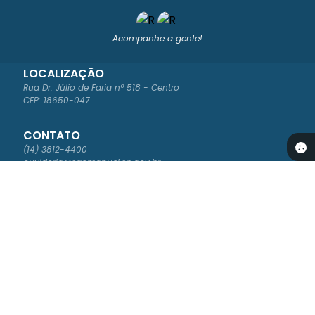
Acompanhe a gente!
LOCALIZAÇÃO
Rua Dr. Júlio de Faria nº 518 - Centro
CEP: 18650-047
CONTATO
(14) 3812-4400
ouvidoria@saomanuel.sp.gov.br
ATENDIMENTO
Segunda à Sexta-feira das 8:00 às 16:00
NEWSLETTER
Cadastre-se para receber os boletins informativos da Prefeitura
Versão do Sistema:
3.5.2 - 30/04/2026
Portal atualizado em:
07/08/2026 16:54
Dados Abertos