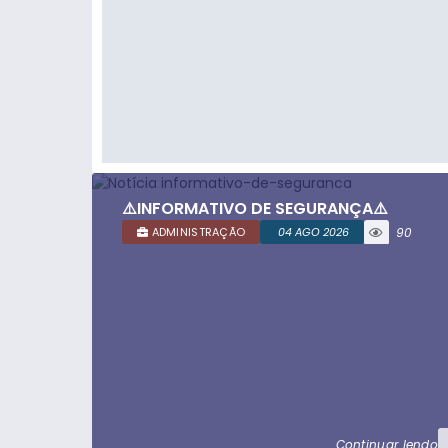
⚠️INFORMATIVO DE SEGURANÇA⚠️
ADMINISTRAÇÃO
04 AGO 2026
90
visualizaç
ões
Continuar lendo