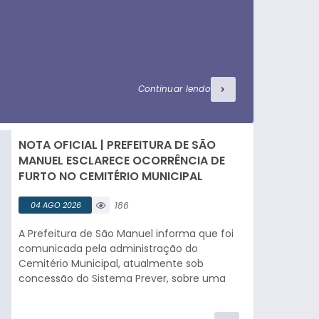
Continuar lendo
NOTA OFICIAL | PREFEITURA DE SÃO
MANUEL ESCLARECE OCORRÊNCIA DE
FURTO NO CEMITÉRIO MUNICIPAL
04 AGO 2026
186
visualizaç
A Prefeitura de São Manuel informa que foi
ões
comunicada pela administração do
Cemitério Municipal, atualmente sob
concessão do Sistema Prever, sobre uma
ocorrência de furto registrada nas
dependências do cemitério nesta semana.