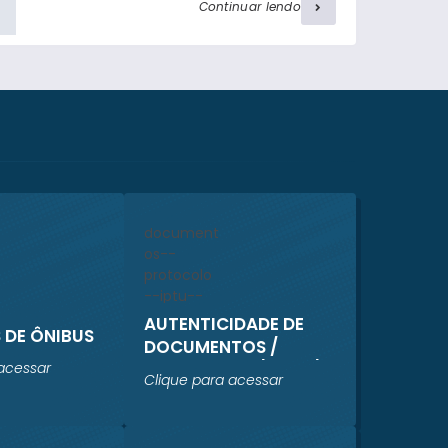
De acordo com as informações repassadas
Continuar lendo
pela concessionária, diversos objetos
ornamentais foram furtados de alguns
jazigos. Ressalta-se que nenhum jazigo foi
violado. A administração do Sistema Prever
está realizando um levantamento
completo dos...
AUTENTICIDADE DE
 DE ÔNIBUS
DOCUMENTOS /
PROTOCOLO / IPTU /
acessar
Clique para acessar
ISS TAXAS /
REGULARIZAÇÃO
CADASTRAL