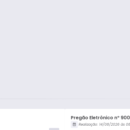
Pregão Presencial
Tomada de Preço
Concorrência Pública
Carta Convite
Pregão Eletrônico nº 90
Realização:
14/08/2026
08