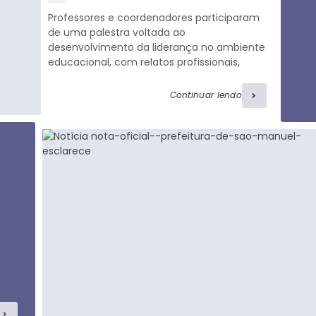
visualizaç
Professores e coordenadores participaram
ões
de uma palestra voltada ao
desenvolvimento da liderança no ambiente
educacional, com relatos profissionais,
troca de experiências e atividades de
integração. César Ribeiro, Consultor e
Continuar lendo
Facilitador do Sebrae, iniciou o encontro
propondo desafios aos participantes e
compartilhando sua trajetória em cargos
de liderança. O palestrante destacou a
influência dos líderes no desempenho das
equipes e incentivou os profissionais a
relatarem...