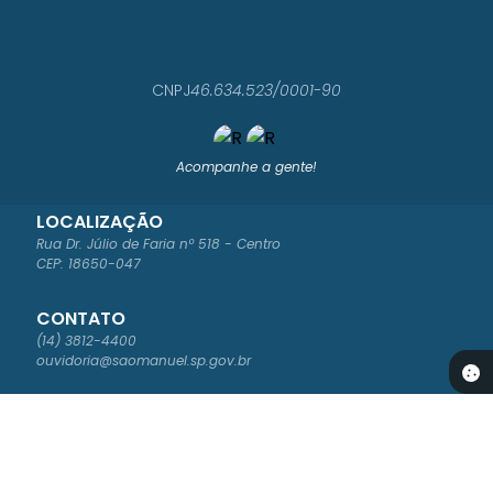
CNPJ
46.634.523/0001-90
Acompanhe a gente!
LOCALIZAÇÃO
Rua Dr. Júlio de Faria nº 518 - Centro
CEP: 18650-047
CONTATO
(14) 3812-4400
ouvidoria@saomanuel.sp.gov.br
ATENDIMENTO
Segunda à Sexta-feira das 8:00 às 16:00
NEWSLETTER