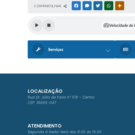
COMPARTILHAR
FACEBOOK
MESSENGER
TWITTER
WHATSAPP
OUTRAS
Velocidade de l
Serviços
LOCALIZAÇÃO
Rua Dr. Júlio de Faria nº 518 - Centro
CEP: 18650-047
ATENDIMENTO
Segunda à Sexta-feira das 8:00 às 16:00