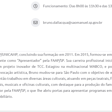
Funcionamento: Das 8h00 às 11h30 e das 1
bruno.dallacqua@saomanuel.sp.gov.br
UNICAMP, concluindo sua formação em 2011. Em 2015, formou-se em “
nte como “Apresentador” pela FAAP/SP. Sua carreira profissional inic
projeto inovador de TCC. Estagiou na multinacional WABCO, e pos
cação artística, Bruno mudou-se para São Paulo com o objetivo de e
ão trabalhou em diversas áreas culturais, atuando em peças teatrais, fi
 musicais e oficinas culturais, com destaque para a produção do famos
r pela FAAP/SP, o que lhe abriu portas para apresentar programas em
biliário.