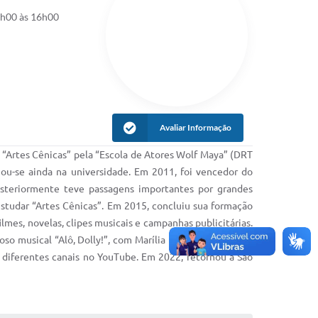
3h00 às 16h00
Avaliar Informação
Artes Cênicas” pela “Escola de Atores Wolf Maya” (DRT
iou-se ainda na universidade. Em 2011, foi vencedor do
teriormente teve passagens importantes por grandes
studar “Artes Cênicas”. Em 2015, concluiu sua formação
lmes, novelas, clipes musicais e campanhas publicitárias.
o musical “Alô, Dolly!”, com Marília Pêra e dirigido por
 diferentes canais no YouTube. Em 2022, retornou a São