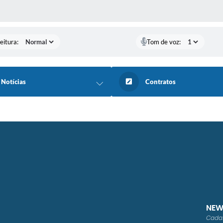
 MÍDIAS
eitura:
Tom de voz:
Notícias
Contratos
NEW
Cadas