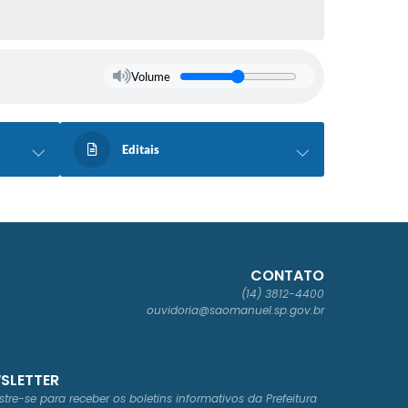
Volume
Editais
CONTATO
(14) 3812-4400
ouvidoria@saomanuel.sp.gov.br
SLETTER
tre-se para receber os boletins informativos da Prefeitura