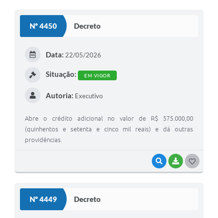
O
S
Nº 4450
Decreto
T
E
Data:
22/05/2026
I
Situação:
EM VIGOR
Autoria:
Executivo
Abre o crédito adicional no valor de R$ 575.000,00
(quinhentos e setenta e cinco mil reais) e dá outras
providências.
VISUALIZAR
BAIXAR
G
O
S
Nº 4449
Decreto
T