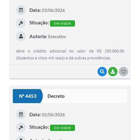
E
Data:
03/06/2026
I
Situação:
EM VIGOR
Autoria:
Executivo
Abre o crédito adicional no valor de R$ 205.000,00
(duzentos e cinco mil reais) e dá outras providências.
VISUALIZAR
BAIXAR
G
O
S
Nº 4453
Decreto
T
E
Data:
02/06/2026
I
Situação:
EM VIGOR