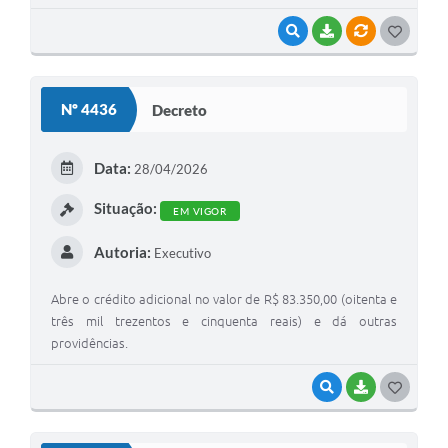
pagamento na Administração Pública Direta e Indireta do
Município de São Manuel, e dá outras providências.
VISUALIZAR
BAIXAR
VÍNCULOS
G
O
S
Nº 4436
Decreto
T
E
Data:
28/04/2026
I
Situação:
EM VIGOR
Autoria:
Executivo
Abre o crédito adicional no valor de R$ 83.350,00 (oitenta e
três mil trezentos e cinquenta reais) e dá outras
providências.
VISUALIZAR
BAIXAR
G
O