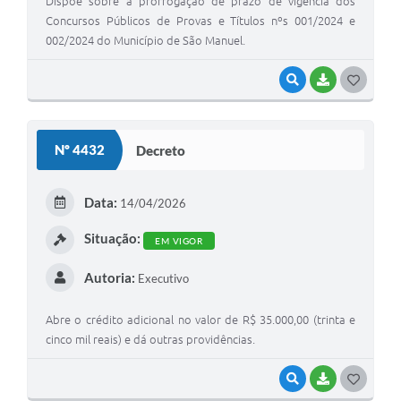
Dispõe sobre a prorrogação de prazo de vigência dos
Concursos Públicos de Provas e Títulos nºs 001/2024 e
002/2024 do Município de São Manuel.
VISUALIZAR
BAIXAR
G
O
S
Nº 4432
Decreto
T
E
Data:
14/04/2026
I
Situação:
EM VIGOR
Autoria:
Executivo
Abre o crédito adicional no valor de R$ 35.000,00 (trinta e
cinco mil reais) e dá outras providências.
VISUALIZAR
BAIXAR
G