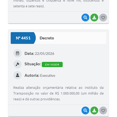
milhão, duzentos e cinqüenta e nove mil, oitocentos e
setenta e sete reais).
VISUALIZAR
BAIXAR
G
O
S
Nº 4451
Decreto
T
E
Data:
22/05/2026
I
Situação:
EM VIGOR
Autoria:
Executivo
Realiza alteração orçamentária relativa ao instituto da
Transposição no valor de R$ 1.000.000,00 (um milhão de
reais) e dá outras providências.
VISUALIZAR
BAIXAR
G