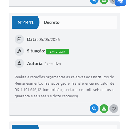
O
S
Nº 4441
Decreto
T
E
Data:
05/05/2026
I
Situação:
EM VIGOR
Autoria:
Executivo
Realiza alterações orçamentárias relativas aos institutos do
Remanejamento, Transposição e Transferência no valor de
R$ 1.101.646,12 (um milhão, cento e um mil, seiscentos e
quarenta e seis reais e doze centavos).
VISUALIZAR
BAIXAR
G
O
S