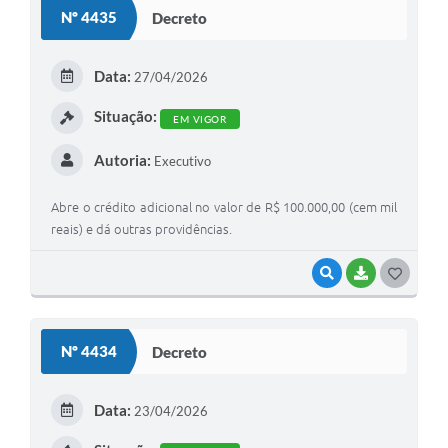
S
Nº 4435
Decreto
T
E
Data:
27/04/2026
I
Situação:
EM VIGOR
Autoria:
Executivo
Abre o crédito adicional no valor de R$ 100.000,00 (cem mil
reais) e dá outras providências.
VISUALIZAR
BAIXAR
G
O
S
Nº 4434
Decreto
T
E
Data:
23/04/2026
I