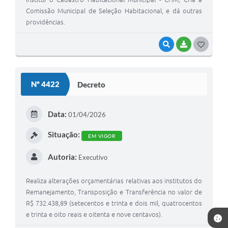
Comissão Municipal de Seleção Habitacional, e dá outras
providências.
VISUALIZAR
BAIXAR
G
O
S
Nº 4422
Decreto
T
E
Data:
01/04/2026
I
Situação:
EM VIGOR
Autoria:
Executivo
Realiza alterações orçamentárias relativas aos institutos do
Remanejamento, Transposição e Transferência no valor de
R$ 732.438,89 (setecentos e trinta e dois mil, quatrocentos
e trinta e oito reais e oitenta e nove centavos).