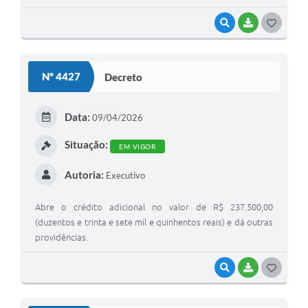
VISUALIZAR
BAIXAR
G
O
S
Nº 4427
Decreto
T
E
Data:
09/04/2026
I
Situação:
EM VIGOR
Autoria:
Executivo
Abre o crédito adicional no valor de R$ 237.500,00
(duzentos e trinta e sete mil e quinhentos reais) e dá outras
providências.
VISUALIZAR
BAIXAR
G
O