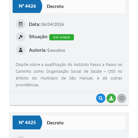
S
Nº 4426
Decreto
T
E
Data:
06/04/2026
I
Situação:
EM VIGOR
Autoria:
Executivo
Dispõe sobre a qualificação do Instituto Passo a Passo no
Caminho como Organização Social de Saúde – OSS no
âmbito do Município de São Manuel, e dá outras
providências.
VISUALIZAR
BAIXAR
G
O
S
Nº 4425
Decreto
T
E