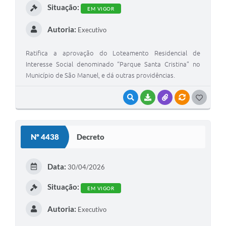
Situação:
EM VIGOR
Autoria:
Executivo
Ratifica a aprovação do Loteamento Residencial de
Interesse Social denominado “Parque Santa Cristina” no
Município de São Manuel, e dá outras providências.
VISUALIZAR
BAIXAR
ANEXOS
VÍNCULOS
G
O
S
Nº 4438
Decreto
T
E
Data:
30/04/2026
I
Situação:
EM VIGOR
Autoria:
Executivo