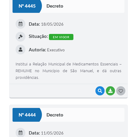
S
Nº 4445
Decreto
T
E
Data:
18/05/2026
I
Situação:
EM VIGOR
Autoria:
Executivo
Institui a Relação Municipal de Medicamentos Essenciais –
REMUME no Município de São Manuel, e dá outras
providências.
VISUALIZAR
BAIXAR
G
O
S
Nº 4444
Decreto
T
E
Data:
11/05/2026