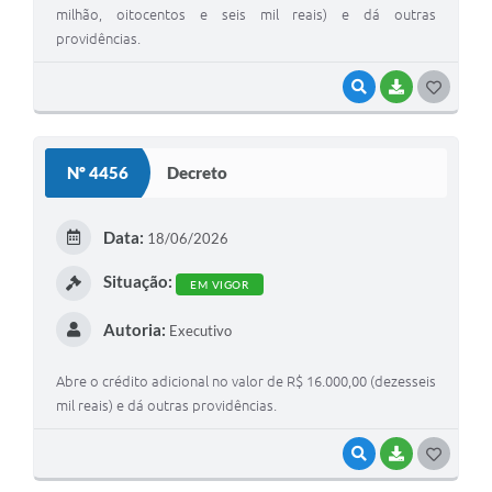
milhão, oitocentos e seis mil reais) e dá outras
providências.
VISUALIZAR
BAIXAR
G
O
S
Nº 4456
Decreto
T
E
Data:
18/06/2026
I
Situação:
EM VIGOR
Autoria:
Executivo
Abre o crédito adicional no valor de R$ 16.000,00 (dezesseis
mil reais) e dá outras providências.
VISUALIZAR
BAIXAR
G
O