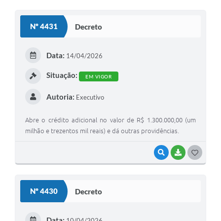
O
S
Nº 4431
Decreto
T
E
Data:
14/04/2026
I
Situação:
EM VIGOR
Autoria:
Executivo
Abre o crédito adicional no valor de R$ 1.300.000,00 (um
milhão e trezentos mil reais) e dá outras providências.
VISUALIZAR
BAIXAR
G
O
S
Nº 4430
Decreto
T
E
Data:
10/04/2026