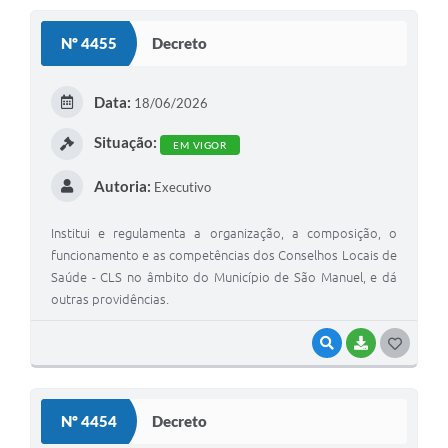
S
Nº 4455
Decreto
T
E
Data:
18/06/2026
I
Situação:
EM VIGOR
Autoria:
Executivo
Institui e regulamenta a organização, a composição, o
funcionamento e as competências dos Conselhos Locais de
Saúde - CLS no âmbito do Município de São Manuel, e dá
outras providências.
VISUALIZAR
BAIXAR
G
O
S
Nº 4454
Decreto
T