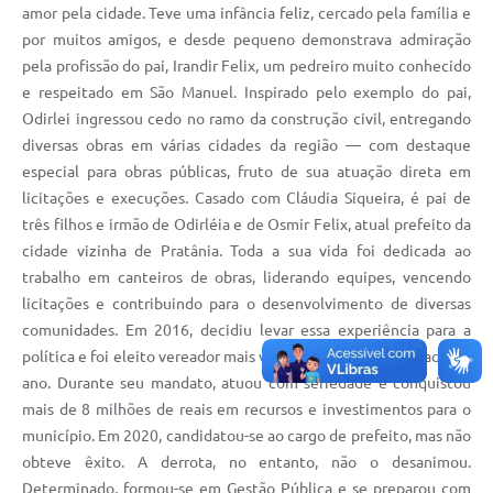
amor pela cidade. Teve uma infância feliz, cercado pela família e
por muitos amigos, e desde pequeno demonstrava admiração
pela profissão do pai, Irandir Felix, um pedreiro muito conhecido
e respeitado em São Manuel. Inspirado pelo exemplo do pai,
Odirlei ingressou cedo no ramo da construção civil, entregando
diversas obras em várias cidades da região — com destaque
especial para obras públicas, fruto de sua atuação direta em
licitações e execuções. Casado com Cláudia Siqueira, é pai de
três filhos e irmão de Odirléia e de Osmir Felix, atual prefeito da
cidade vizinha de Pratânia. Toda a sua vida foi dedicada ao
trabalho em canteiros de obras, liderando equipes, vencendo
licitações e contribuindo para o desenvolvimento de diversas
comunidades. Em 2016, decidiu levar essa experiência para a
política e foi eleito vereador mais votado de São Manuel naquele
ano. Durante seu mandato, atuou com seriedade e conquistou
mais de 8 milhões de reais em recursos e investimentos para o
município. Em 2020, candidatou-se ao cargo de prefeito, mas não
obteve êxito. A derrota, no entanto, não o desanimou.
Determinado, formou-se em Gestão Pública e se preparou com