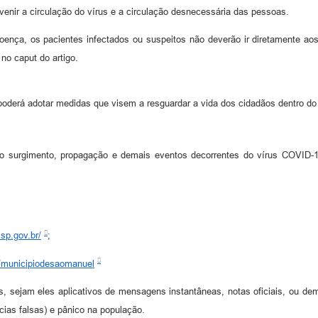
evenir a circulação do vírus e a circulação desnecessária das pessoas.
oença, os pacientes infectados ou suspeitos não deverão ir diretamente aos
no caput do artigo.
poderá adotar medidas que visem a resguardar a vida dos cidadãos dentro do
o surgimento, propagação e demais eventos decorrentes do vírus COVID-19
sp.gov.br/
;
/municipiodesaomanuel
ios, sejam eles aplicativos de mensagens instantâneas, notas oficiais, ou 
cias falsas) e pânico na população.