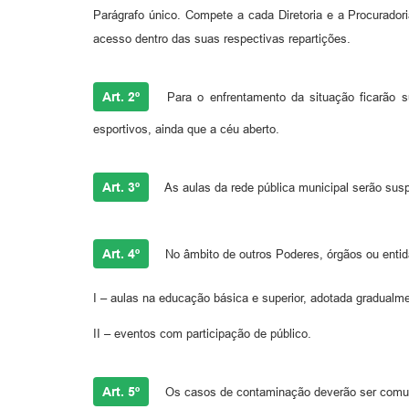
Parágrafo único. Compete a cada Diretoria e a Procurador
acesso dentro das suas respectivas repartições.
Art. 2º
Para o enfrentamento da situação ficarão su
esportivos, ainda que a céu aberto.
Art. 3º
As aulas da rede pública municipal serão sus
Art. 4º
No âmbito de outros Poderes, órgãos ou enti
I – aulas na educação básica e superior, adotada gradualm
II – eventos com participação de público.
Art. 5º
Os casos de contaminação deverão ser comuni