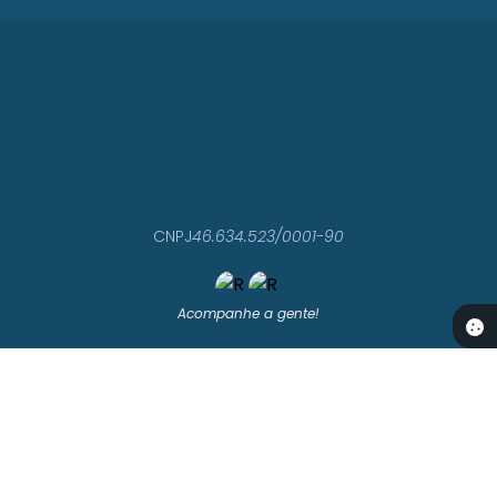
CNPJ
46.634.523/0001-90
Acompanhe a gente!
LOCALIZAÇÃO
Rua Dr. Júlio de Faria nº 518 - Centro
CEP: 18650-047
CONTATO
(14) 3812-4400