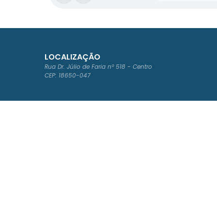
LOCALIZAÇÃO
Rua Dr. Júlio de Faria nº 518 - Centro
CEP: 18650-047
ATENDIMENTO
Segunda à Sexta-feira das 8:00 às 16:00
Acompanhe a gente!
Versão d