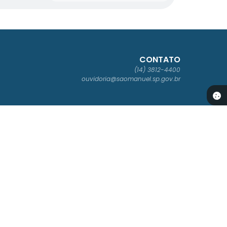
CONTATO
(14) 3812-4400
ouvidoria@saomanuel.sp.gov.br
SLETTER
tre-se para receber os boletins informativos da Prefeitura
ados Abertos