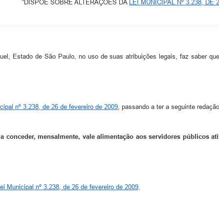
“DISPÕE SOBRE ALTERAÇÕES DA
LEI MUNICIPAL Nº 3.238, DE
uel, Estado de São Paulo, no uso de suas atribuições legais, faz saber q
cipal nº 3.238, de 26 de fevereiro de 2009
, passando a ter a seguinte redação
do a conceder, mensalmente, vale alimentação aos servidores públicos 
ei Municipal nº 3.238, de 26 de fevereiro de 2009
.