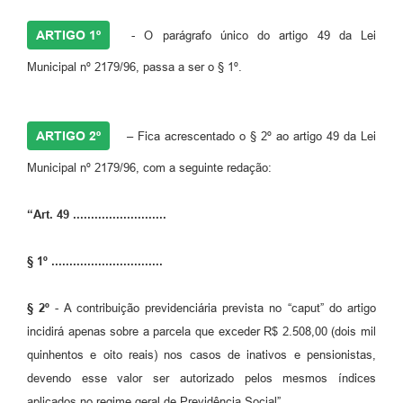
ARTIGO 1º
- O parágrafo único do artigo 49 da Lei
Municipal nº 2179/96, passa a ser o § 1º.
ARTIGO 2º
– Fica acrescentado o § 2º ao artigo 49 da Lei
Municipal nº 2179/96, com a seguinte redação:
“Art. 49 ..........................
§ 1º ...............................
§ 2º
- A contribuição previdenciária prevista no “caput” do artigo
incidirá apenas sobre a parcela que exceder R$ 2.508,00 (dois mil
quinhentos e oito reais) nos casos de inativos e pensionistas,
devendo esse valor ser autorizado pelos mesmos índices
aplicados no regime geral de Previdência Social”.