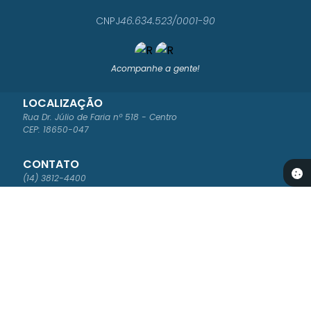
CNPJ
46.634.523/0001-90
Acompanhe a gente!
LOCALIZAÇÃO
Rua Dr. Júlio de Faria nº 518 - Centro
CEP: 18650-047
CONTATO
(14) 3812-4400
ouvidoria@saomanuel.sp.gov.br
ATENDIMENTO
Segunda à Sexta-feira das 8:00 às 16:00
NEWSLETTER
Cadastre-se para receber os boletins informativos da Prefeitura