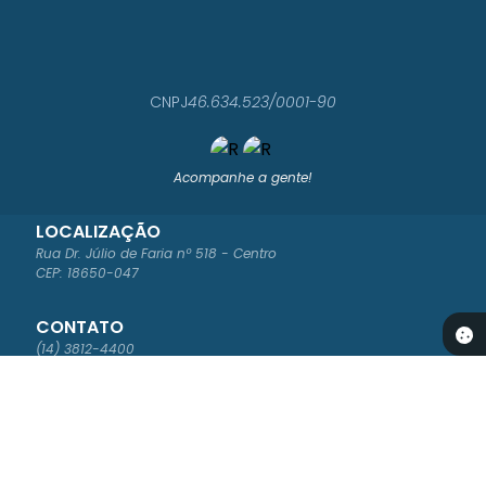
CNPJ
46.634.523/0001-90
Acompanhe a gente!
LOCALIZAÇÃO
Rua Dr. Júlio de Faria nº 518 - Centro
CEP: 18650-047
CONTATO
(14) 3812-4400
ouvidoria@saomanuel.sp.gov.br
ATENDIMENTO
Segunda à Sexta-feira das 8:00 às 16:00