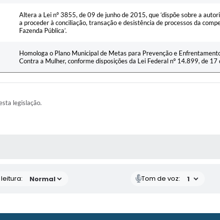
Altera a Lei nº 3855, de 09 de junho de 2015, que ‘dispõe sobre a auto
a proceder à conciliação, transação e desistência de processos da comp
Fazenda Pública’.
Homologa o Plano Municipal de Metas para Prevenção e Enfrentamento 
Contra a Mulher, conforme disposições da Lei Federal nº 14.899, de 17
esta legislação.
AS MÍDIAS
eitura:
Tom de voz: