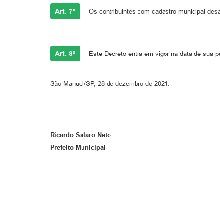
Art. 7º
Os contribuintes com cadastro municipal desat
Art. 8º
Este Decreto entra em vigor na data de sua pu
São Manuel/SP, 28 de dezembro de 2021.
Ricardo Salaro Neto
Prefeito Municipal