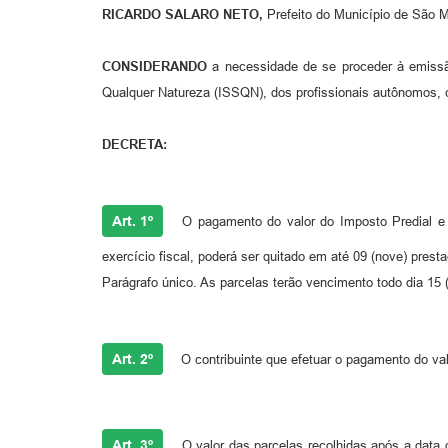
RICARDO SALARO NETO,
Prefeito do Município de São M
CONSIDERANDO
a necessidade de se proceder à emissã
Qualquer Natureza (ISSQN), dos profissionais autônomos, cu
DECRETA:
Art. 1º
O pagamento do valor do Imposto Predial e T
exercício fiscal, poderá ser quitado em até 09 (nove) presta
Parágrafo único. As parcelas terão vencimento todo dia 15
Art. 2º
O contribuinte que efetuar o pagamento do valo
Art. 3º
O valor das parcelas recolhidas após a data 