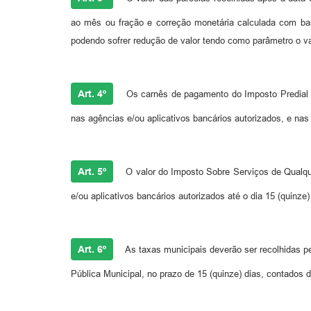
ao mês ou fração e correção monetária calculada com ba
podendo sofrer redução de valor tendo como parâmetro o va
Art. 4º
Os carnês de pagamento do Imposto Predial e
nas agências e/ou aplicativos bancários autorizados, e nas
Art. 5º
O valor do Imposto Sobre Serviços de Qualque
e/ou aplicativos bancários autorizados até o dia 15 (quinz
Art. 6º
As taxas municipais deverão ser recolhidas pel
Pública Municipal, no prazo de 15 (quinze) dias, contados d