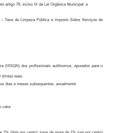
o artigo 78, inciso IX da Lei Orgânica Municipal; e
U) – Taxa de Limpeza Pública e Imposto Sobre Serviços de
za (ISSQN) dos profissionais autônomos, apurados para o
trinta) reais.
s nos dias e meses subsequentes, anualmente
 valor.
e 2% (dois por cento), juros de mora de 1% (um por cento)