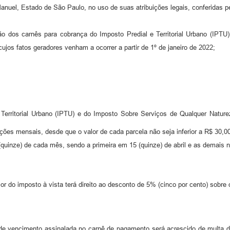
anuel, Estado de São Paulo, no uso de suas atribuições legais, conferidas pel
o dos carnês para cobrança do Imposto Predial e Territorial Urbano (IPT
jos fatos geradores venham a ocorrer a partir de 1º de janeiro de 2022;
erritorial Urbano (IPTU) e do Imposto Sobre Serviços de Qualquer Nature
ções mensais, desde que o valor de cada parcela não seja inferior a R$ 30,00 (
 (quinze) de cada mês, sendo a primeira em 15 (quinze) de abril e as demai
r do imposto à vista terá direito ao desconto de 5% (cinco por cento) sobre o
de vencimento assinalada no carnê de pagamento será acrescido de multa d