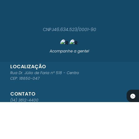
CNPJ
46.634.523/0001-90
Acompanhe a gente!
LOCALIZAÇÃO
Rua Dr. Júlio de Faria nº 518 - Centro
CEP: 18650-047
CONTATO
(14) 3812-4400
ouvidoria@saomanuel.sp.gov.br
ATENDIMENTO
Segunda à Sexta-feira das 8:00 às 16:00