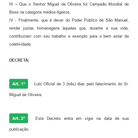
III – Que o Senhor Miguel de Oliveira foi Campeão Mundial de
Boxe na categoria médios-ligeiros;
IV - Finalmente, que é dever do Poder Público de São Manuel,
render justas homenagens àqueles que, durante a sua vida,
contribuíram com seu trabalho e exemplo para o bem estar da
coletividade;
DECRETA:
Art. 1º
Luto Oficial de 3 (três) dias pelo falecimento do Sr.
Miguel de Oliveira.
Art. 2º
Este Decreto entra em vigor na data de sua
publicação.