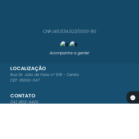
CNPJ
46.634.523/0001-90
Acompanhe a gente!
LOCALIZAÇÃO
Rua Dr. Júlio de Faria nº 518 - Centro
CEP: 18650-047
CONTATO
(14) 3812-4400
ouvidoria@saomanuel.sp.gov.br
ATENDIMENTO
Segunda à Sexta-feira das 8:00 às 16:00