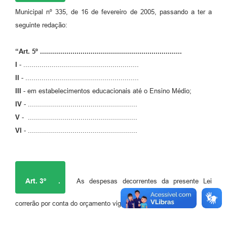
Municipal nº 335, de 16 de fevereiro de 2005, passando a ter a
seguinte redação:
“Art. 5º ......................................................................
I
- .........................................................
II
- ........................................................
III
- em estabelecimentos educacionais até o Ensino Médio;
IV
- ......................................................
V
- ......................................................
VI
- ......................................................
Art. 3º
.
As despesas decorrentes da presente Lei
correrão por conta do orçamento vigente.