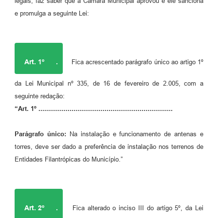
legais, faz saber que a Câmara Municipal aprovou e ele sanciona
e promulga a seguinte Lei:
Art. 1º
.
Fica acrescentado parágrafo único ao artigo 1º
da Lei Municipal nº 335, de 16 de fevereiro de 2.005, com a
seguinte redação:
“Art. 1º .....................................................................
Parágrafo único:
Na instalação e funcionamento de antenas e
torres, deve ser dado a preferência de instalação nos terrenos de
Entidades Filantrópicas do Município.”
Art. 2º
.
Fica alterado o inciso III do artigo 5º, da Lei