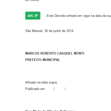
Art. 5º
-
Este Decreto entrará em vigor na data da su
São Manuel, 30 de junho de 2014.
MARCOS ROBERTO CASQUEL MONTI
PREFEITO MUNICIPAL
Afixado na data supra.
Publicado em / /