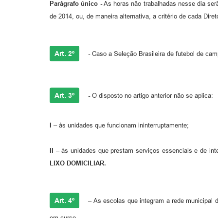
Parágrafo único -
As horas não trabalhadas nesse dia serão
de 2014, ou, de maneira alternativa, a critério de cada Dire
Art. 2º
-
Caso a Seleção Brasileira de futebol de ca
Art. 3º
-
O disposto no artigo anterior não se aplica:
I –
às unidades que funcionam ininterruptamente;
II –
às unidades que prestam serviços essenciais e de int
LIXO DOMICILIAR.
Art. 4º
–
As escolas que integram a rede municipal de
em curso.