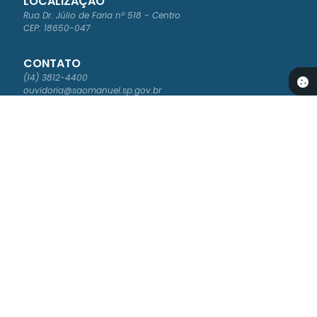
LOCALIZAÇÃO
Rua Dr. Júlio de Faria nº 518 - Centro
CEP: 18650-047
CONTATO
(14) 3812-4400
ouvidoria@saomanuel.sp.gov.br
ATENDIMENTO
Segunda à Sexta-feira das 8:00 às 16:00
NEWSLETTER
Cadastre-se para receber os boletins informativos da Prefeitura
Versão do Sistema:
3.5.2 - 30/04/2026
Portal atualizado em:
07/08/2026 10:39
Dados Abertos
© Copyright Instar - 2006-2026. Todos os direitos
reservados -
Instar Tecnologia