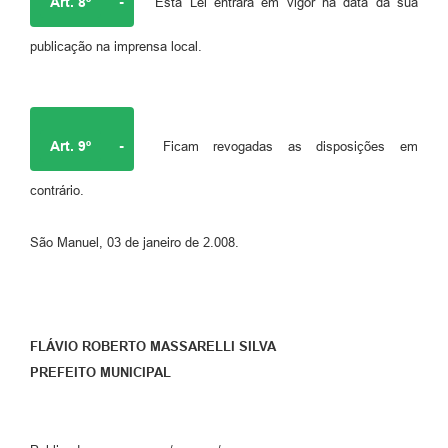
Art. 8º
-
Esta Lei entrará em vigor na data da sua
publicação na imprensa local.
Art. 9º
-
Ficam revogadas as disposições em
contrário.
São Manuel, 03 de janeiro de 2.008.
FLÁVIO ROBERTO MASSARELLI SILVA
PREFEITO MUNICIPAL