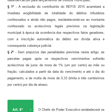
base-de-cálculo para lançamentos de tributos municipais;
§ 1º -
A exclusão do contribuinte do REFIS 2015 acarretará a
imediata exigibilidade de totalidade do débitos tributários
confessados e ainda não pagos, restabelecendo-se ao montante
confessado os acréscimos legais previstos na legislação
municipal à época da ocorrência dos respectivos fatos geradores,
com a inscrição automática do débito em dívida ativa e
consequente cobrança judicial.
§ 2º -
Sem prejuízos das penalidades previstas neste artigo, as
parcelas pagas após os respectivos vencimentos sofrerão
acréscimos de juros de mora de 1% (um por cento) ao mês ou
fração, calculados a partir da data do vencimento e até o dia do
pagamento, e de multa de mora de 0,33 (trinta e três centésimos
por cento) por dia de atraso.
Art. 6º
-
O Chefe do Poder Executivo estabelecerá os