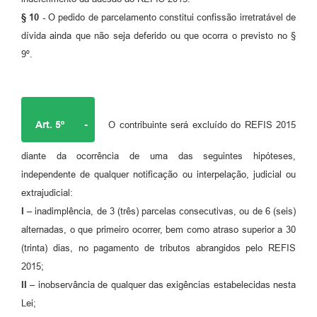
§ 10 -
O pedido de parcelamento constitui confissão irretratável de
dívida ainda que não seja deferido ou que ocorra o previsto no §
9º.
Art. 5º
-
O contribuinte será excluído do REFIS 2015
diante da ocorrência de uma das seguintes hipóteses,
independente de qualquer notificação ou interpelação, judicial ou
extrajudicial:
I –
inadimplência, de 3 (três) parcelas consecutivas, ou de 6 (seis)
alternadas, o que primeiro ocorrer, bem como atraso superior a 30
(trinta) dias, no pagamento de tributos abrangidos pelo REFIS
2015;
II –
inobservância de qualquer das exigências estabelecidas nesta
Lei;