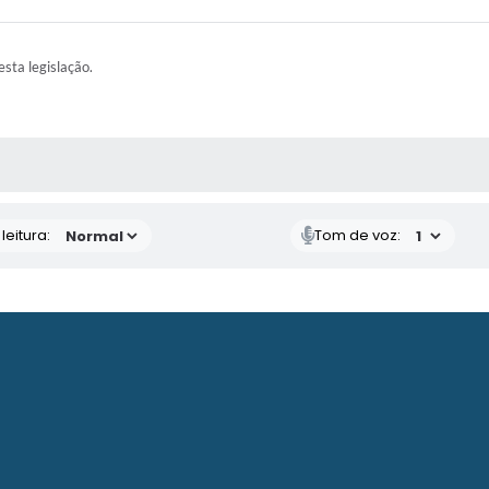
esta legislação.
AS MÍDIAS
eitura:
Tom de voz: