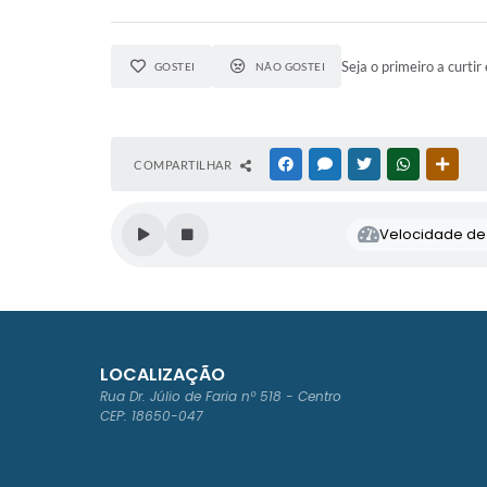
Seja o primeiro a curtir 
GOSTEI
NÃO GOSTEI
COMPARTILHAR
FACEBOOK
MESSENGER
TWITTER
WHATSAPP
OUTR
Velocidade de l
LOCALIZAÇÃO
Rua Dr. Júlio de Faria nº 518 - Centro
CEP: 18650-047