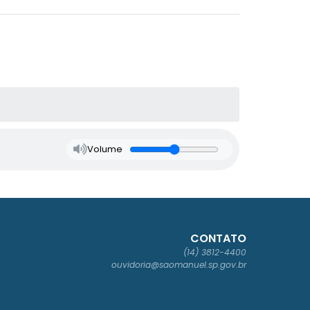
Volume
CONTATO
(14) 3812-4400
ouvidoria@saomanuel.sp.gov.br