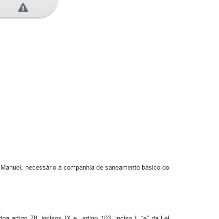
 São Manuel, necessário à companhia de saneamento básico do
oa artigo 78, incisos IX e artigo 103, inciso I, “e” da Lei