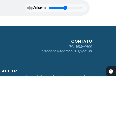
Volume
CONTATO
(14) 3812-4400
ouvidoria@saomanuel.sp.gov.br
SLETTER
tre-se para receber os boletins informativos da Prefeitura
ados Abertos