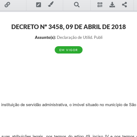
DECRETO Nº 3458, 09 DE ABRIL DE 2018
Assunto(s):
Declaração de Utilid. Publi
EM VIGOR
de instituição de servidão administrativa, o imóvel situado no município de
 suas atribuições legais, nos termos do artigo 49, inciso IV e nos termos d