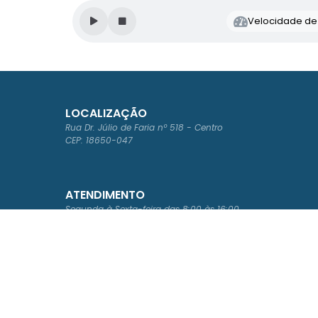
Velocidade de l
LOCALIZAÇÃO
Rua Dr. Júlio de Faria nº 518 - Centro
CEP: 18650-047
ATENDIMENTO
Segunda à Sexta-feira das 8:00 às 16:00
Acompanhe a gente!
Versão d