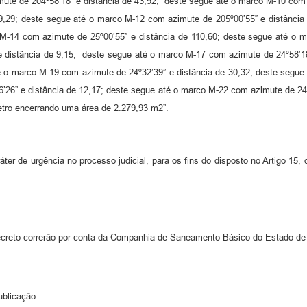
ute de 204º58’18” e distância de 43,92; deste segue até o marco M-10 com 
9,29; deste segue até o marco M-12 com azimute de 205º00’55” e distânci
 M-14 com azimute de 25º00’55” e distância de 110,60; deste segue até o m
 distância de 9,15; deste segue até o marco M-17 com azimute de 24º58’1
té o marco M-19 com azimute de 24º32’39” e distância de 30,32; deste segue
’26” e distância de 12,17; deste segue até o marco M-22 com azimute de 24º
etro encerrando uma área de 2.279,93 m2”.
áter de urgência no processo judicial, para os fins do disposto no Artigo 15,
reto correrão por conta da Companhia de Saneamento Básico do Estado de
ublicação.