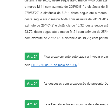
distância de 10,35; deste segue até o marco M-09 com azim
o marco M-11 com azimute de 205º03’51” e distância de 3
279º57’22” e distância de 6,21; deste segue até o marco
deste segue até o marco M-16 com azimute de 24º59’20” e
azimute de 25º40’42” e distância de 10,32; deste segue a
93,70; deste segue até o marco M-21 com azimute de 25º16
com azimute de 29º32’12” e distância de 19,22; com perím
Art. 2º
Fica a expropriante autorizada a invocar o car
pela
Lei 2.786 de 21 de maio de 1956
.
Art. 3º
As despesas com a execução do presente Dec
Art. 4º
Este Decreto entra em vigor na data de sua p