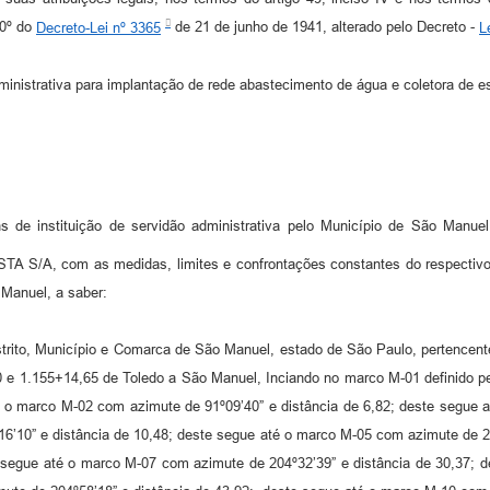
40º do
Decreto-Lei nº 3365
de 21 de junho de 1941, alterado pelo Decreto -
L
ministrativa para implantação de rede abastecimento de água e coletora de e
ns de instituição de servidão administrativa pelo Município de São Manuel
S/A, com as medidas, limites e confrontações constantes do respectivo m
Manuel, a saber:
strito, Município e Comarca de São Manuel, estado de São Paulo, pertencen
60 e 1.155+14,65 de Toledo a São Manuel, Inciando no marco M-01 definido 
 o marco M-02 com azimute de 91º09’40” e distância de 6,82; deste segue a
6’10” e distância de 10,48; deste segue até o marco M-05 com azimute de 20
e segue até o marco M-07 com azimute de 204º32’39” e distância de 30,37; 