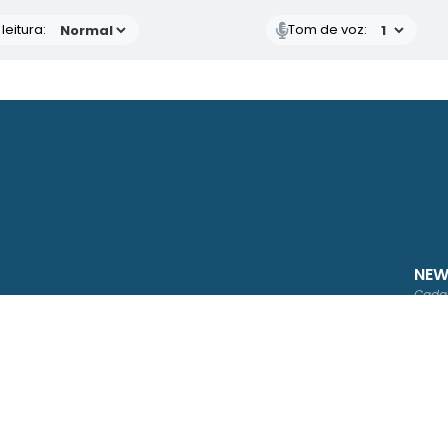
eitura:
Tom de voz:
NEW
Cadas
CNPJ
46.634.523/0001-90
o Sistema:
3.5.2 - 30/04/2026
Portal atualizado em:
07/08/2026 16:54
D