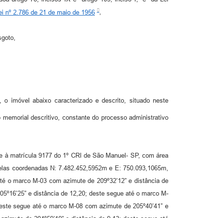
ei nº 2.786 de 21 de maio de 1956
,
sgoto,
, o imóvel abaixo caracterizado e descrito, situado neste
emorial descritivo, constante do processo administrativo
te à matrícula 9177 do 1º CRI de São Manuel- SP, com área
pelas coordenadas N: 7.482.452,5952m e E: 750.093,1065m,
té o marco M-03 com azimute de 209º32’12” e distância de
5º16’25” e distância de 12,20; deste segue até o marco M-
deste segue até o marco M-08 com azimute de 205º40’41” e