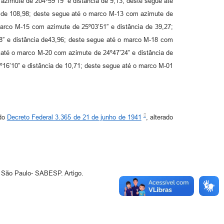
azimute de 204º59’19” e distância de 9,13; deste segue até
a de 108,98; deste segue até o marco M-13 com azimute de
arco M-15 com azimute de 25º03’51” e distância de 39,27;
8” e distância de43,96; deste segue até o marco M-18 com
 até o marco M-20 com azimute de 24º47’24” e distância de
16’10” e distância de 10,71; deste segue até o marco M-01
 do
Decreto Federal 3.365 de 21 de junho de 1941
, alterado
 São Paulo- SABESP. Artigo.