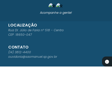
Acompanhe a gente!
LOCALIZAÇÃO
Rua Dr. Júlio de Faria nº 518 - Centro
CEP: 18650-047
CONTATO
(14) 3812-4400
ouvidoria@saomanuel.sp.gov.br
ATENDIMENTO
Segunda à Sexta-feira das 8:00 às 16:00
NEWSLETTER
Cadastre-se para receber os boletins informativos da Prefeitura
Versão do Sistema:
3.5.2 - 30/04/2026
Portal atualizado em:
07/08/2026 16:54
Dados Abertos