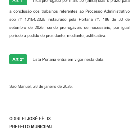
Art 1º
Fica prorrogado por mais 30 (trinta) dias o prazo para
a conclusão dos trabalhos referentes ao Processo Administrativo
sob nº 10154/2025 instaurado pela Portaria nº. 186 de 30 de
setembro de 2025, sendo prorrogáveis se necessário, por igual
período a pedido do presidente, mediante justificativa.
Art 2º
Esta Portaria entra em vigor nesta data.
São Manuel, 28 de janeiro de 2026.
ODIRLEI JOSÉ FÉLIX
PREFEITO
MUNICIPAL