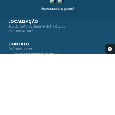
Acompanhe a gente!
LOCALIZAÇÃO
Rua Dr. Júlio de Faria nº 518 - Centro
CEP: 18650-047
CONTATO
(14) 3812-4400
ouvidoria@saomanuel.sp.gov.br
ATENDIMENTO
Segunda à Sexta-feira das 8:00 às 16:00
NEWSLETTER
Cadastre-se para receber os boletins informativos da Prefeitura
Versão do Sistema:
3.5.2 - 30/04/2026
Portal atualizado em:
07/08/2026 16:54
Dados Abertos