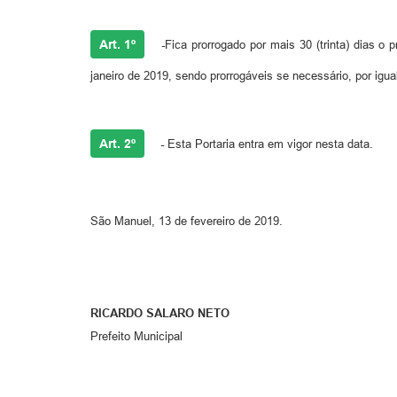
Art. 1º
-
Fica prorrogado por mais 30 (trinta) dias o
janeiro de 2019, sendo prorrogáveis se necessário, por igual
Art. 2º
-
Esta Portaria entra em vigor nesta data.
São Manuel, 13 de fevereiro de 2019.
RICARDO SALARO NETO
Prefeito Municipal