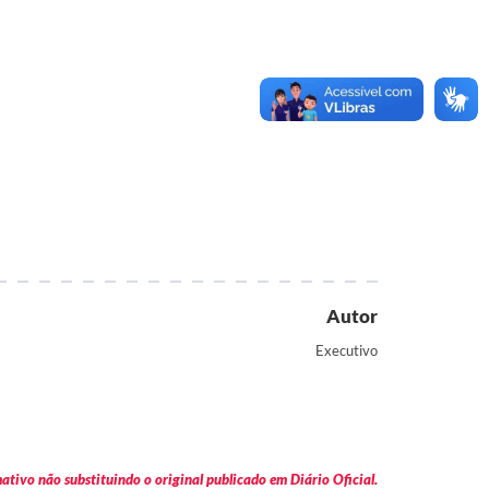
Autor
Executivo
tivo não substituindo o original publicado em Diário Oficial.