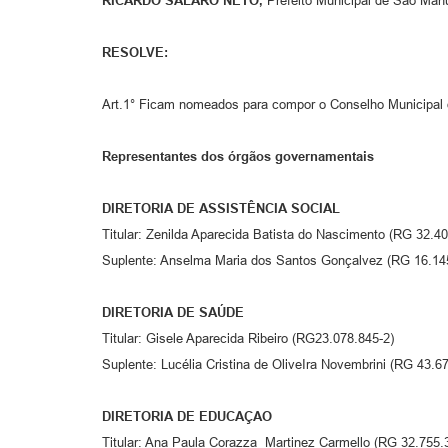
RICARDO SALARO NETO,
Prefeito Municipal de São Manu
RESOLVE:
Art.1° Ficam nomeados para compor o Conselho Municipal d
Representantes dos órgãos governamentais
DIRETORIA DE ASSISTÊNCIA SOCIAL
Titular: Zenilda Aparecida Batista do Nascimento (RG 32.40
Suplente: Anselma Maria dos Santos Gonçalvez (RG 16.14
DIRETORIA DE SAÚDE
Titular: Gisele Aparecida Ribeiro (RG23.078.845-2)
Suplente: Lucélia Cristina de OliveIra Novembrini (RG 43.6
DIRETORIA DE EDUCAÇAO
Titular: Ana Paula Corazza Martinez Carmello (RG 32.755.