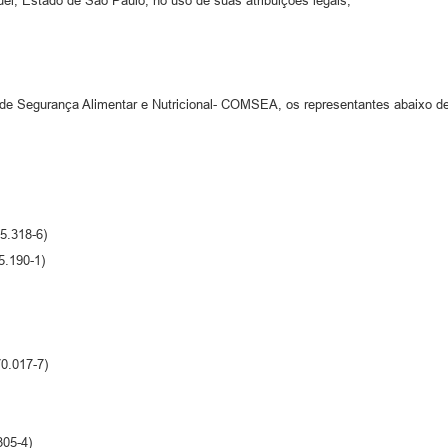
el, Estado de São Paulo, no uso de suas atribuições legais,
e Segurança Alimentar e Nutricional- COMSEA, os representantes abaixo des
5.318-6)
5.190-1)
70.017-7)
305-4)