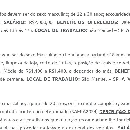
tos devem ser do sexo masculino; de 22 a 30 anos; escolarida
PS
SALÁRIO:
R$2.000,00.
BENEFÍCIOS OFERECIDOS:
val
das 13h ás 17h.
LOCAL DE TRABALHO:
São Manuel – SP.
A
evem ser do sexo Masculino ou Feminino; a partir de 18 anos; n
e, limpeza da loja, corte de frutas, reposição de açaís e sor
a. Média de R$1.100 a R$1.400, a depender do mês.
BENEF
 de semana
. LOCAL DE TRABALHO:
São Manuel – SP.
A 
o masculino; a partir de 20 anos; ensino médio completo ; e
contrato por tempo determinado (SAFRA2024)
DESCRIÇÃO 
aras e assemelhados que a função recomendar e lhe for deter
municipal; proceder na lavagem em geral dos veículos.
SALÁ