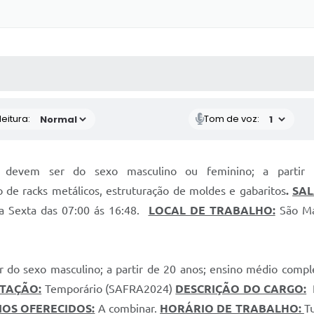
 MÍDIAS
RECEBA NOTÍCIAS
eitura:
Tom de voz:
 devem ser do sexo masculino ou feminino; a partir 
 de racks metálicos, estruturação de moldes e gabaritos
.
SAL
 Sexta das 07:00 ás 16:48.
LOCAL DE TRABALHO:
São Ma
 do sexo masculino; a partir de 20 anos; ensino médio comp
ATAÇÃO:
Temporário (SAFRA2024)
DESCRIÇÃO DO CARGO:
R
IOS OFERECIDOS:
A combinar.
HORÁRIO DE TRABALHO:
T