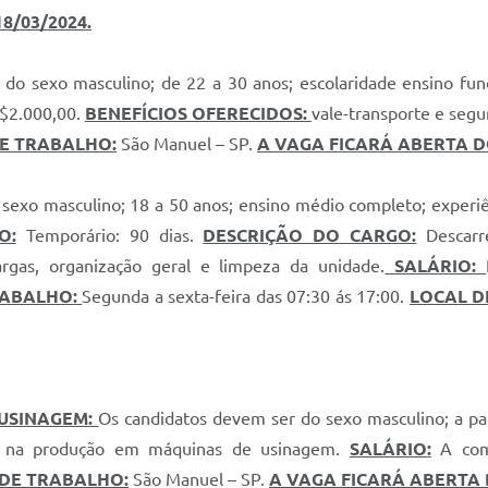
8/03/2024.
 do sexo masculino; de 22 a 30 anos; escolaridade ensino f
$2.000,00.
BENEFÍCIOS OFERECIDOS:
vale-transporte e segu
E TRABALHO:
São Manuel – SP.
A VAGA FICARÁ ABERTA DO 
exo masculino; 18 a 50 anos; ensino médio completo; experiên
O:
Temporário: 90 dias.
DESCRIÇÃO DO CARGO:
Descarre
rgas, organização geral e limpeza da unidade.
SALÁRIO:
RABALHO:
Segunda a sexta-feira das 07:30 ás 17:00.
LOCAL D
 USINAGEM:
Os candidatos devem ser do sexo masculino; a par
ar na produção em máquinas de usinagem.
SALÁRIO:
A com
DE TRABALHO:
São Manuel – SP.
A VAGA FICARÁ ABERTA D