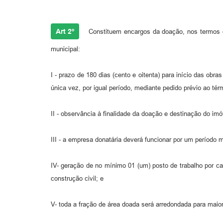
Art 2º
Constituem encargos da doação, nos termos d
municipal:
I - prazo de 180 dias (cento e oitenta) para início das ob
única vez, por igual período, mediante pedido prévio ao té
II - observância à finalidade da doação e destinação do imó
III - a empresa donatária deverá funcionar por um período 
IV- geração de no mínimo 01 (um) posto de trabalho por ca
construção civil; e
V- toda a fração de área doada será arredondada para maior