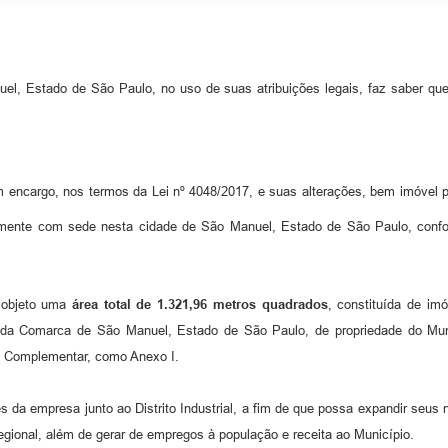
uel, Estado de São Paulo, no uso de suas atribuições legais, faz saber q
m encargo, nos termos da Lei nº 4048/2017, e suas alterações, bem imóvel
almente com sede nesta cidade de São Manuel, Estado de São Paulo, conf
 objeto uma
área total de 1.321,96 metros quadrados
, constituída de im
 da Comarca de São Manuel, Estado de São Paulo, de propriedade do Municí
ei Complementar, como Anexo I.
s da empresa junto ao Distrito Industrial, a fim de que possa expandir seus 
egional, além de gerar de empregos à população e receita ao Município.