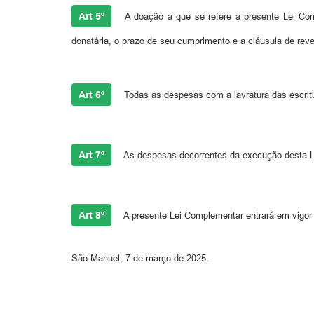
Art 5º
A doação a que se refere a presente Lei Comp
donatária, o prazo de seu cumprimento e a cláusula de reve
Art 6º
Todas as despesas com a lavratura das escritur
Art 7º
As despesas decorrentes da execução desta Le
Art 8º
A presente Lei Complementar entrará em vigor 
São Manuel, 7 de março de 2025.