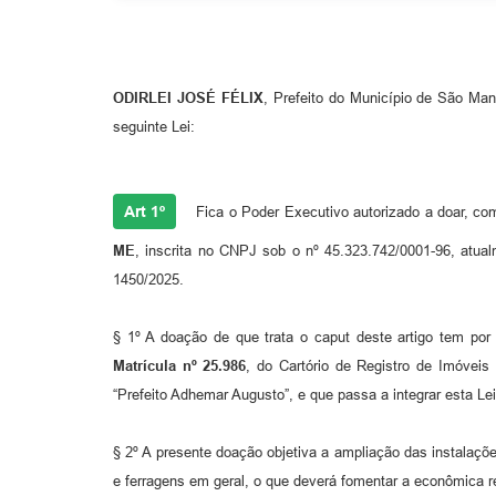
ODIRLEI JOSÉ FÉLIX
, Prefeito do Município de São Man
seguinte Lei:
Art 1º
Fica o Poder Executivo autorizado a doar, co
ME
, inscrita no CNPJ sob o nº 45.323.742/0001-96, atu
1450/2025.
§ 1º A doação de que trata o caput deste artigo tem por
Matrícula nº 25.986
, do Cartório de Registro de Imóveis
“Prefeito Adhemar Augusto”, e que passa a integrar esta L
§ 2º A presente doação objetiva a ampliação das instalaçõe
e ferragens em geral, o que deverá fomentar a econômica r