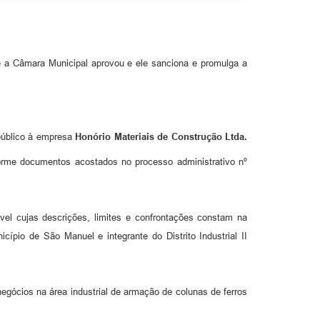
ue a Câmara Municipal aprovou e ele sanciona e promulga a
 público à empresa
Honório Materiais de Construção Ltda.
orme documentos acostados no processo administrativo nº
óvel cujas descrições, limites e confrontações constam na
pio de São Manuel e integrante do Distrito Industrial II
negócios na área industrial de armação de colunas de ferros