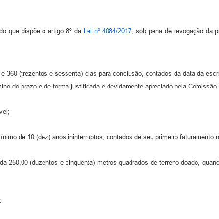
o que dispõe o artigo 8º da
Lei nº 4084/2017
, sob pena de revogação da p
ras e 360 (trezentos e sessenta) dias para conclusão, contados da data da esc
rmino do prazo e de forma justificada e devidamente apreciado pela Comissão 
vel;
mínimo de 10 (dez) anos ininterruptos, contados de seu primeiro faturamento 
da 250,00 (duzentos e cinquenta) metros quadrados de terreno doado, quand
.