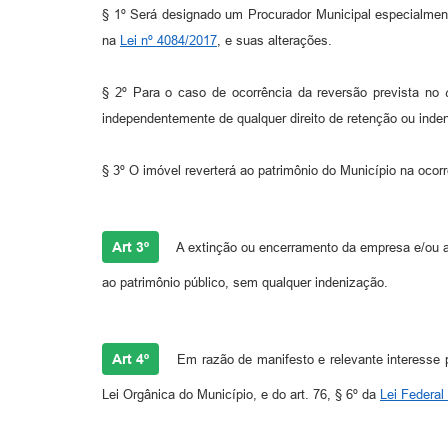
§ 1º Será designado um Procurador Municipal especialment
na
Lei nº 4084/2017
, e suas alterações.
§ 2º Para o caso de ocorrência da reversão prevista no
independentemente de qualquer direito de retenção ou inde
§ 3º O imóvel reverterá ao patrimônio do Município na ocorr
Art 3º
A extinção ou encerramento da empresa e/ou a 
ao patrimônio público, sem qualquer indenização.
Art 4º
Em razão de manifesto e relevante interesse pú
Lei Orgânica do Município, e do art. 76, § 6º da
Lei Federal