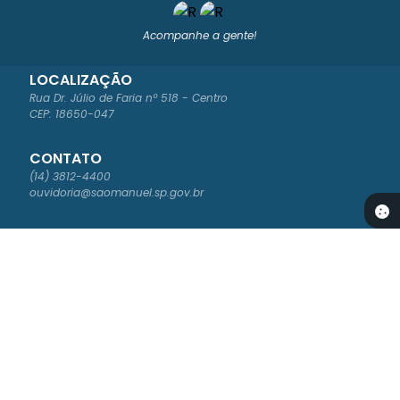
Acompanhe a gente!
LOCALIZAÇÃO
Rua Dr. Júlio de Faria nº 518 - Centro
CEP: 18650-047
CONTATO
(14) 3812-4400
ouvidoria@saomanuel.sp.gov.br
ATENDIMENTO
Segunda à Sexta-feira das 8:00 às 16:00
NEWSLETTER
Cadastre-se para receber os boletins informativos da Prefeitura
Versão do Sistema:
3.5.2 - 30/04/2026
Portal atualizado em:
06/08/2026 16:51
Dados Abertos