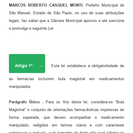
MARCOS ROBERTO CASQUEL MONTI
, Prefeito Municipal de
São Manuel, Estado de São Paulo, no uso de suas atribuições
legais, faz saber que a Câmara Municipal aprovou e ele sanciona
e promulga a seguinte Lei:
Artigo 1º
-
Esta lei estabelece a obrigatoriedade de
as farmácias incluírem bula magistral em medicamentos
manipulados.
Parágrafo Único -
Para os fins desta lei, considera-se “Bula
Magistral” o conjunto de orientações farmacêuticas impressas de
forma separada, que devem acompanhar o medicamento
manipulado, redigidos em termos claros e com caracteres
ostensivos e legíveis, cujo tamanho da fonte não será inferior ao