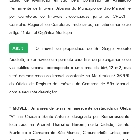
Laudo de Avaliação emitido pela Comissão de Avaliação
Permanente de Imóveis Urbanos do Município de São Manuel, e
por Corretoras de Imóveis credenciadas junto ao CRECI –
Conselho Regional de Corretores Imobiliários, em atendimento ao
artigo 11 da Lei Orgânica Municipal.
Art. 3º
O imóvel de propriedade do Sr. Sérgio Roberto
Nicoletti, a ser havido em permuta para fins de prolongamento de
via pública urbana, corresponde a uma área de
556,12 m2
, que
será desmembrada do imóvel constante na
Matrícula nº 26.970
,
do Oficial de Registro de Imóveis da Comarca de São Manuel,
com a seguinte descrição:
“IMÓVEL:
Uma área de terras remanescente destacada da Gleba
“A”, na Chácara Santo Antônio, designado por
Remanescente
,
localizado na
Vicinal Tharcílio Baroni
, nesta Cidade, Distrito,
Município e Comarca de São Manuel, Circunscrição Única, com