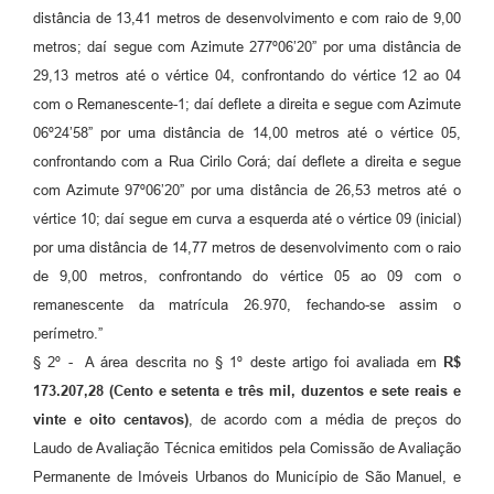
distância de 13,41 metros de desenvolvimento e com raio de 9,00
metros; daí segue com Azimute 277º06’20” por uma distância de
29,13 metros até o vértice 04, confrontando do vértice 12 ao 04
com o Remanescente-1; daí deflete a direita e segue com Azimute
06º24’58” por uma distância de 14,00 metros até o vértice 05,
confrontando com a Rua Cirilo Corá; daí deflete a direita e segue
com Azimute 97º06’20” por uma distância de 26,53 metros até o
vértice 10; daí segue em curva a esquerda até o vértice 09 (inicial)
por uma distância de 14,77 metros de desenvolvimento com o raio
de 9,00 metros, confrontando do vértice 05 ao 09 com o
remanescente da matrícula 26.970, fechando-se assim o
perímetro.”
§ 2º - A área descrita no § 1º deste artigo foi avaliada em
R$
173.207,28 (Cento e setenta e três mil, duzentos e sete reais e
vinte e oito centavos)
, de acordo com a média de preços do
Laudo de Avaliação Técnica emitidos pela Comissão de Avaliação
Permanente de Imóveis Urbanos do Município de São Manuel, e