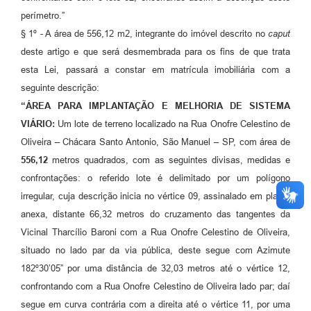
perímetro.”
§ 1º - A área de 556,12 m2, integrante do imóvel descrito no
caput
deste artigo e que será desmembrada para os fins de que trata
esta Lei, passará a constar em matrícula imobiliária com a
seguinte descrição:
“ÁREA PARA IMPLANTAÇÃO E MELHORIA DE SISTEMA
VIÁRIO:
Um lote de terreno localizado na Rua Onofre Celestino de
Oliveira – Chácara Santo Antonio, São Manuel – SP, com área de
556,12
metros quadrados, com as seguintes divisas, medidas e
confrontações: o referido lote é delimitado por um polígono
irregular, cuja descrição inicia no vértice 09, assinalado em planta
anexa, distante 66,32 metros do cruzamento das tangentes da
Vicinal Tharcílio Baroni com a Rua Onofre Celestino de Oliveira,
situado no lado par da via pública, deste segue com Azimute
182º30’05” por uma distância de 32,03 metros até o vértice 12,
confrontando com a Rua Onofre Celestino de Oliveira lado par; daí
segue em curva contrária com a direita até o vértice 11, por uma