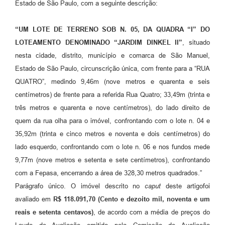
Estado de São Paulo, com a seguinte descrição:
“UM LOTE DE TERRENO SOB N. 05, DA QUADRA “I” DO
LOTEAMENTO DENOMINADO “JARDIM DINKEL II”
, situado
nesta cidade, distrito, município e comarca de São Manuel,
Estado de São Paulo, circunscrição única, com frente para a “RUA
QUATRO”, medindo 9,46m (nove metros e quarenta e seis
centímetros) de frente para a referida Rua Quatro; 33,49m (trinta e
três metros e quarenta e nove centímetros), do lado direito de
quem da rua olha para o imóvel, confrontando com o lote n. 04 e
35,92m (trinta e cinco metros e noventa e dois centímetros) do
lado esquerdo, confrontando com o lote n. 06 e nos fundos mede
9,77m (nove metros e setenta e sete centímetros), confrontando
com a Fepasa, encerrando a área de 328,30 metros quadrados.”
Parágrafo único. O imóvel descrito no
caput
deste artigofoi
avaliado em
R$ 118.091,70 (Cento e dezoito mil, noventa e um
reais e setenta centavos)
, de acordo com a média de preços do