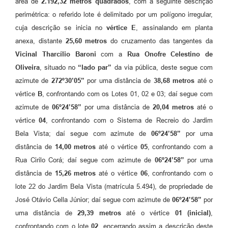
área de
2.192,32 metros quadrados
, com a seguinte descrição
perimétrica: o referido lote é delimitado por um polígono irregular,
cuja descrição se inicia no
vértice E
, assinalando em planta
anexa, distante
25,60 metros
do cruzamento das tangentes da
Vicinal Tharcílio Baroni
com a
Rua Onofre Celestino de
Oliveira
, situado no
“lado par”
da via pública, deste segue com
azimute de
272º30’05”
por uma distância de
38,68 metros
até o
vértice
B
, confrontando com os Lotes 01, 02 e 03; daí segue com
azimute de
06º24’58”
por uma distância de
20,04 metros
até o
vértice
04
, confrontando com o Sistema de Recreio do Jardim
Bela Vista; daí segue com azimute de
06º24’58”
por uma
distância de
14,00 metros
até o vértice
05
, confrontando com a
Rua Cirilo Corá; daí segue com azimute de
06º24’58”
por uma
distância de
15,26 metros
até o vértice
06
, confrontando com o
lote 22 do Jardim Bela Vista (matrícula 5.494), de propriedade de
José Otávio Cella Júnior; daí segue com azimute de
06º24’58”
por
uma distância de
29,39 metros
até o vértice
01 (inicial)
,
confrontando com o lote
02
, encerrando assim a descrição deste