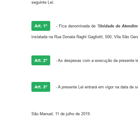
seguinte Lei:
Art. 1º
- Fica denominada de
“
Unidade de Atendime
instalada na Rua Donata Raghi Gagliotti, 500, Vila São Ge
Art. 2º
- As despesas com a execução da presente lei
Art. 3º
- A presente Lei entrará em vigor na data de s
São Manuel, 11 de julho de 2019.