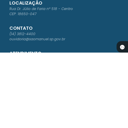
LOCALIZAÇÃO
Rua Dr. Júlio de Faria nº 518 - Centro
CEP: 18650-047
CONTATO
(14) 3812-4400
ouvidoria@saomanuel.sp.gov.br
ATENDIMENTO
Segunda à Sexta-feira das 8:00 às 16:00
NEWSLETTER
Cadastre-se para receber os boletins informativos da Prefeitura
Versão do Sistema:
3.5.2 - 30/04/2026
Portal atualizado em:
07/08/2026 16:54
Dados Abertos
© Copyright Instar - 2006-2026. Todos os direitos
reservados -
Instar Tecnologia