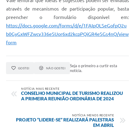
Vale lembrar que ideias e sugestões podem ser enviadas
através de mecanismos de participação popular, basta
preencher o formulário disponível em:
https://docs.google.com/forms/d/e/1FAIpQLSeGofpQ2u
b0GyGxWFZwcv336eSUor6xd2kcpPQiGR4eSGs4nQ/view
form
Seja o primeiro a curtir esta
GOSTEI
NÃO GOSTEI
notícia.
NOTÍCIA MAIS RECENTE
CONSELHO MUNICIPAL DE TURISMO REALIZOU
A PRIMEIRA REUNIÃO ORDINÁRIA DE 2024
NOTÍCIA MENOS RECENTE
PROJETO “LIDERE-SE” REALIZARÁ PALESTRAS
EM ABRIL