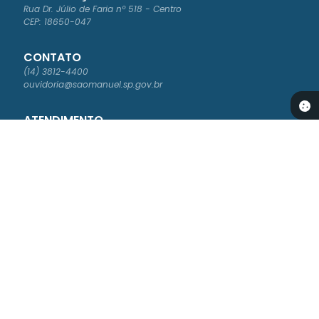
Rua Dr. Júlio de Faria nº 518 - Centro
CEP: 18650-047
CONTATO
(14) 3812-4400
ouvidoria@saomanuel.sp.gov.br
ATENDIMENTO
Segunda à Sexta-feira das 8:00 às 16:00
NEWSLETTER
Cadastre-se para receber os boletins informativos da Prefeitura
Versão do Sistema:
3.5.2 - 30/04/2026
Portal atualizado em:
07/08/2026 16:54
Dados Abertos
© Copyright Instar - 2006-2026. Todos os direitos
reservados -
Instar Tecnologia