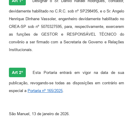
Art 1º
Designar o Sr. Danilo Rafael Rodrigues, contador,
devidamente habilitado no C.R.C. sob nº SP298495, e o Sr. Angelo
Henrique Dinhane Vassoler, engenheiro devidamente habilitado no
CREA-SP sob nº 5070327595, para, respectivamente, exercerem
as funções de GESTOR e RESPONSÁVEL TÉCNICO do
convênio a ser firmado com a Secretaria de Governo e Relações
Institucionais.
Art 2º
Esta Portaria entrará em vigor na data de sua
publicação, revogando-se todas as disposições em contrário em
especial a
Portaria nº 165/2025
.
São Manuel, 13 de janeiro de 2026.