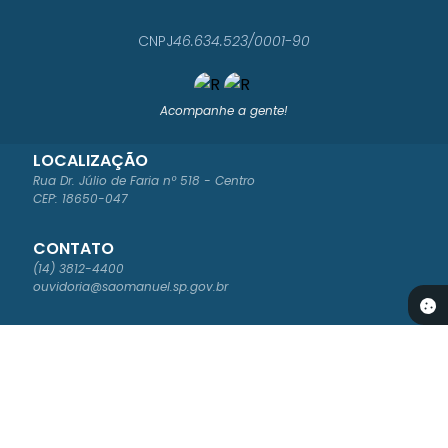
CNPJ
46.634.523/0001-90
Acompanhe a gente!
LOCALIZAÇÃO
Rua Dr. Júlio de Faria nº 518 - Centro
CEP: 18650-047
CONTATO
(14) 3812-4400
ouvidoria@saomanuel.sp.gov.br
ATENDIMENTO
Segunda à Sexta-feira das 8:00 às 16:00
NEWSLETTER
Cadastre-se para receber os boletins informativos da Prefeitura