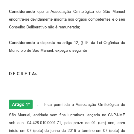
Considerando
que a Associação Ornitológica de São Manuel
encontra-se devidamente inscrita nos órgãos competentes e o seu
Conselho Deliberativo não é remunerada;
Considerando
o disposto no artigo 12, § 3º. da Lei Orgânica do
Município de São Manuel, expeço o seguinte
D E C R E T A:-
Artigo 1º
. – Fica permitida à Associação Ornitológica de
São Manuel, entidade sem fins lucrativos, ançada no CNPJ-MF
sob o n. 04.428.010|0001-71, pelo prazo de 01 (um) ano, com
início em 07 (sete) de junho de 2016 e término em 07 (sete) de