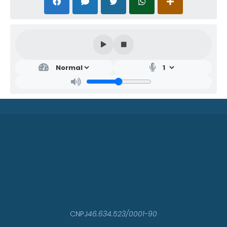
SEC
RET
ARI
A
MU
NIC
IPA
L DE
DES
ENV
OLV
IME
NT
O...
SÉR
GIO
ROB
CNPJ
46.634.523/0001-90
ERT
O