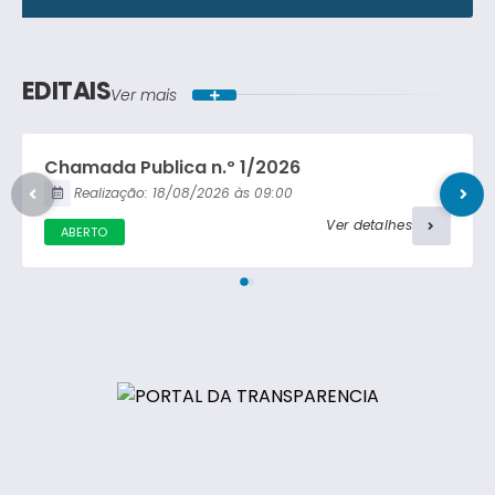
Lei Ordinária
Concorrência Pública
Lei Complementar
EDITAIS
Ver mais
Carta Convite
Decreto
Chamada Publica n.º 1/2026
Portaria
Realização:
18/08/2026
09:00
Ver detalhes
ABERTO