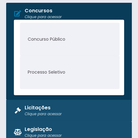
Concursos
Clique para acessar
Concurso Público
Processo Seletivo
Licitações
Clique para acessar
Pregão Presencial
Legislação
Clique para acessar
Tomada de Preço