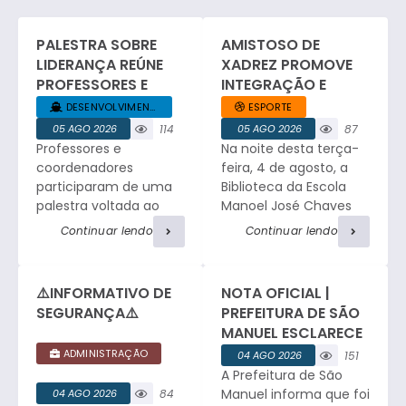
PALESTRA SOBRE
AMISTOSO DE
LIDERANÇA REÚNE
XADREZ PROMOVE
PROFESSORES E
INTEGRAÇÃO E
COORDENADORES
ESPÍRITO ESPORTIVO
DESENVOLVIMENTO... +1
ESPORTE
DA REDE MUNICIPAL
EM SÃO MANUEL.
05 AGO 2026
114
05 AGO 2026
87
Professores e
Na noite desta terça-
visualizaç
visualizaç
ões
ões
coordenadores
feira, 4 de agosto, a
participaram de uma
Biblioteca da Escola
palestra voltada ao
Manoel José Chaves
desenvolvimento da
sediou um amistoso
Continuar lendo
Continuar lendo
liderança no ambiente
de xadrez entre a
educacional, com
equipe da Faculdade
relatos profissionais,
de Medicina e a
⚠️INFORMATIVO DE
NOTA OFICIAL |
troca de experiências
tradicional equipe de
SEGURANÇA⚠️
PREFEITURA DE SÃO
e atividades de
São Manuel. O
MANUEL ESCLARECE
integração. César
encontro reuniu
OCORRÊNCIA DE
ADMINISTRAÇÃO
04 AGO 2026
151
Ribeiro, Consultor e
enxadristas em
FURTO NO
A Prefeitura de São
visualizaç
Facilitador do Sebrae,
partidas de alto nível,
CEMITÉRIO
ões
Manuel informa que foi
04 AGO 2026
84
iniciou o encontro
proporcionando a