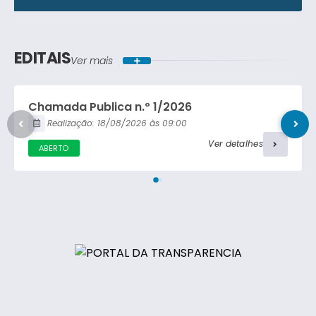
Lei Ordinária
Concorrência Pública
Lei Complementar
EDITAIS
Ver mais
Carta Convite
Decreto
Chamada Publica n.º 1/2026
Portaria
Realização:
18/08/2026
09:00
Ver detalhes
ABERTO