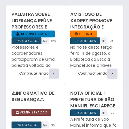
PALESTRA SOBRE
AMISTOSO DE
LIDERANÇA REÚNE
XADREZ PROMOVE
PROFESSORES E
INTEGRAÇÃO E
COORDENADORES
ESPÍRITO ESPORTIVO
DESENVOLVIMENTO... +1
ESPORTE
DA REDE MUNICIPAL
EM SÃO MANUEL.
05 AGO 2026
120
05 AGO 2026
91
Professores e
Na noite desta terça-
visualizaç
visualizaç
ões
ões
coordenadores
feira, 4 de agosto, a
participaram de uma
Biblioteca da Escola
palestra voltada ao
Manoel José Chaves
desenvolvimento da
sediou um amistoso
Continuar lendo
Continuar lendo
liderança no ambiente
de xadrez entre a
educacional, com
equipe da Faculdade
relatos profissionais,
de Medicina e a
⚠️INFORMATIVO DE
NOTA OFICIAL |
troca de experiências
tradicional equipe de
SEGURANÇA⚠️
PREFEITURA DE SÃO
e atividades de
São Manuel. O
MANUEL ESCLARECE
integração. César
encontro reuniu
OCORRÊNCIA DE
ADMINISTRAÇÃO
04 AGO 2026
177
Ribeiro, Consultor e
enxadristas em
FURTO NO
A Prefeitura de São
visualizaç
Facilitador do Sebrae,
partidas de alto nível,
CEMITÉRIO
ões
Manuel informa que foi
04 AGO 2026
89
iniciou o encontro
proporcionando a