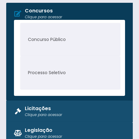
Concursos
Clique para acessar
Concurso Público
Processo Seletivo
Licitações
Clique para acessar
Pregão Presencial
Legislação
Clique para acessar
Tomada de Preço