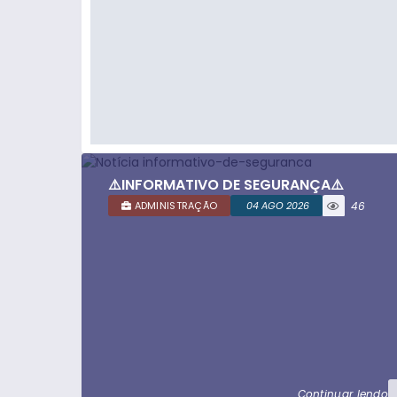
⚠️INFORMATIVO DE SEGURANÇA⚠️
ADMINISTRAÇÃO
04 AGO 2026
46
visualizaç
ões
Continuar lendo