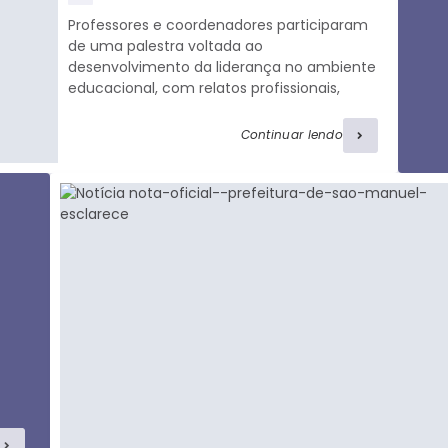
visualizaç
Professores e coordenadores participaram
ões
de uma palestra voltada ao
desenvolvimento da liderança no ambiente
educacional, com relatos profissionais,
troca de experiências e atividades de
integração. César Ribeiro, Consultor e
Continuar lendo
Facilitador do Sebrae, iniciou o encontro
propondo desafios aos participantes e
compartilhando sua trajetória em cargos
de liderança. O palestrante destacou a
influência dos líderes no desempenho das
equipes e incentivou os profissionais a
relatarem...