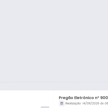
Pregão Presencial
Tomada de Preço
Concorrência Pública
Carta Convite
Pregão Eletrônico nº 90
Realização:
14/08/2026
08