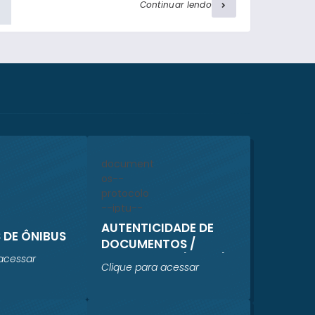
De acordo com as informações repassadas
Continuar lendo
pela concessionária, diversos objetos
ornamentais foram furtados de alguns
jazigos. Ressalta-se que nenhum jazigo foi
violado. A administração do Sistema Prever
está realizando um levantamento
completo dos...
AUTENTICIDADE DE
 DE ÔNIBUS
DOCUMENTOS /
PROTOCOLO / IPTU /
acessar
Clique para acessar
ISS TAXAS /
REGULARIZAÇÃO
CADASTRAL