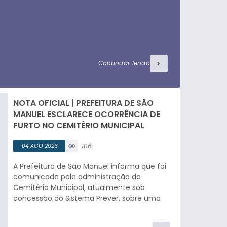
Continuar lendo
NOTA OFICIAL | PREFEITURA DE SÃO
MANUEL ESCLARECE OCORRÊNCIA DE
FURTO NO CEMITÉRIO MUNICIPAL
04 AGO 2026
106
visualizaç
A Prefeitura de São Manuel informa que foi
ões
comunicada pela administração do
Cemitério Municipal, atualmente sob
concessão do Sistema Prever, sobre uma
ocorrência de furto registrada nas
dependências do cemitério nesta semana.