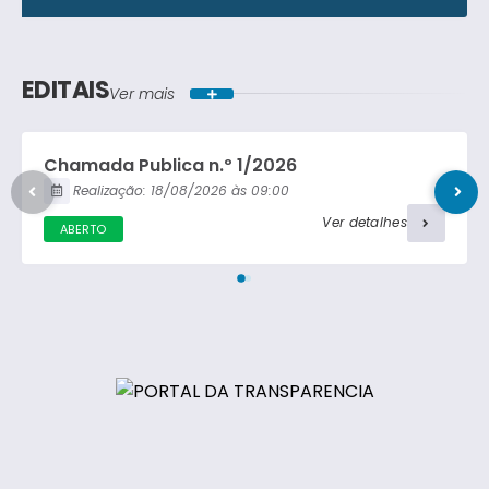
Lei Ordinária
Concorrência Pública
Lei Complementar
EDITAIS
Ver mais
Carta Convite
Decreto
Chamada Publica n.º 1/2026
Portaria
Realização:
18/08/2026
09:00
Ver detalhes
ABERTO