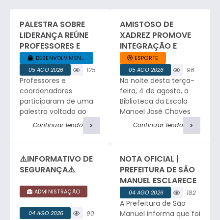
PALESTRA SOBRE
AMISTOSO DE
LIDERANÇA REÚNE
XADREZ PROMOVE
PROFESSORES E
INTEGRAÇÃO E
COORDENADORES
ESPÍRITO ESPORTIVO
DESENVOLVIMENTO... +1
ESPORTE
DA REDE MUNICIPAL
EM SÃO MANUEL.
05 AGO 2026
125
05 AGO 2026
96
Professores e
Na noite desta terça-
visualizaç
visualizaç
ões
ões
coordenadores
feira, 4 de agosto, a
participaram de uma
Biblioteca da Escola
palestra voltada ao
Manoel José Chaves
desenvolvimento da
sediou um amistoso
Continuar lendo
Continuar lendo
liderança no ambiente
de xadrez entre a
educacional, com
equipe da Faculdade
relatos profissionais,
de Medicina e a
⚠️INFORMATIVO DE
NOTA OFICIAL |
troca de experiências
tradicional equipe de
SEGURANÇA⚠️
PREFEITURA DE SÃO
e atividades de
São Manuel. O
MANUEL ESCLARECE
integração. César
encontro reuniu
OCORRÊNCIA DE
ADMINISTRAÇÃO
04 AGO 2026
182
Ribeiro, Consultor e
enxadristas em
FURTO NO
A Prefeitura de São
visualizaç
Facilitador do Sebrae,
partidas de alto nível,
CEMITÉRIO
ões
Manuel informa que foi
04 AGO 2026
90
iniciou o encontro
proporcionando a