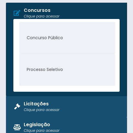
Concursos
Clique para acessar
Concurso Público
Processo Seletivo
Licitações
Clique para acessar
Pregão Presencial
Legislação
Clique para acessar
Tomada de Preço