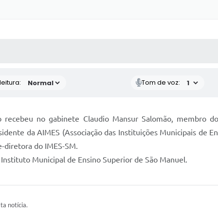
 MÍDIAS
RECEBA NOTÍCIAS
eitura:
Tom de voz:
laro recebeu no gabinete Claudio Mansur Salomão, membro do
dente da AIMES (Associação das Instituições Municipais de Ens
ce-diretora do IMES-SM.
 Instituto Municipal de Ensino Superior de São Manuel.
ta notícia.