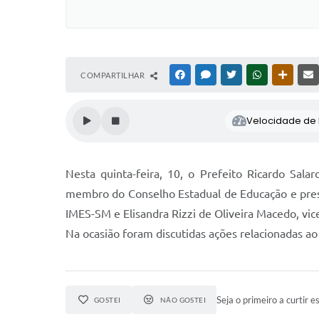
COMPARTILHAR
FACEBOOK
MESSENGER
TWITTER
WHATSAPP
OUTRAS
Velocidade de l
Nesta quinta-feira, 10, o Prefeito Ricardo Sa
membro do Conselho Estadual de Educação e presi
IMES-SM e Elisandra Rizzi de Oliveira Macedo, vi
Na ocasião foram discutidas ações relacionadas ao
Seja o primeiro a curtir es
GOSTEI
NÃO GOSTEI