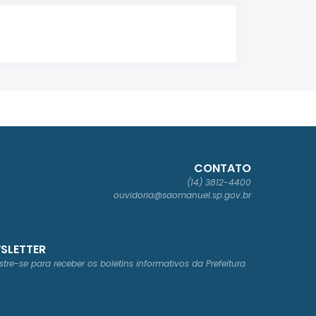
CONTATO
(14) 3812-4400
ouvidoria@saomanuel.sp.gov.br
SLETTER
tre-se para receber os boletins informativos da Prefeitura