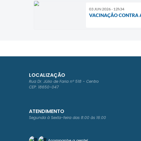
03 JUN 2026 - 12h34
VACINAÇÃO CONTRA A
LOCALIZAÇÃO
Rua Dr. Júlio de Faria nº 518 - Centro
CEP: 18650-047
ATENDIMENTO
Segunda à Sexta-feira das 8:00 às 16:00
Acompanhe a gente!