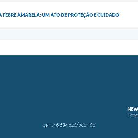
 FEBRE AMARELA: UM ATO DE PROTEÇÃO E CUIDADO
NEW
Cadas
CNPJ
46.634.523/0001-90