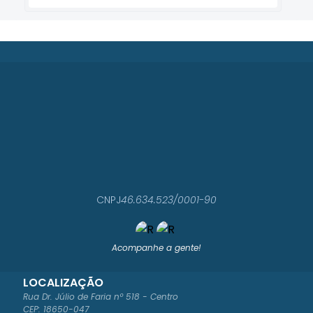
CNPJ
46.634.523/0001-90
Acompanhe a gente!
LOCALIZAÇÃO
Rua Dr. Júlio de Faria nº 518 - Centro
CEP: 18650-047