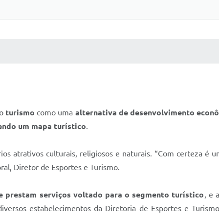
 MÍDIAS
RECEBA NOTÍCIAS
 o
turismo
como uma
alternativa de desenvolvimento econ
endo um mapa turístico
.
os atrativos culturais, religiosos e naturais. “Com certeza é u
ral, Diretor de Esportes e Turismo.
e prestam serviços voltado para o segmento turístico
, e 
diversos estabelecimentos da Diretoria de Esportes e Turismo