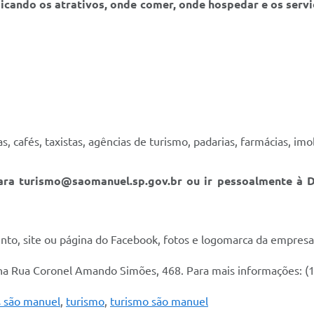
dicando os atrativos, onde comer, onde hospedar e os servi
s, cafés, taxistas, agências de turismo, padarias, farmácias, imob
para turismo@saomanuel.sp.gov.br ou ir pessoalmente à D
to, site ou página do Facebook, fotos e logomarca da empresa
a na Rua Coronel Amando Simões, 468. Para mais informações: (
s são manuel
,
turismo
,
turismo são manuel