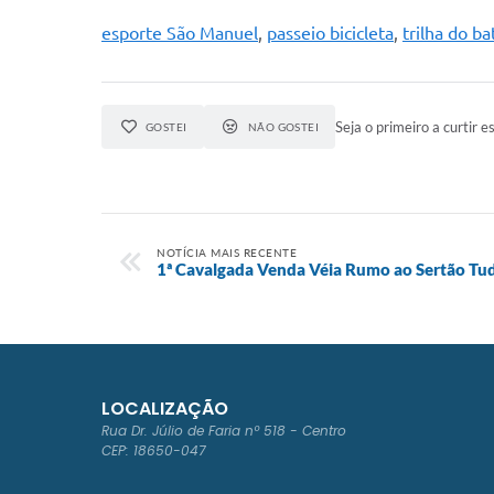
esporte São Manuel
,
passeio bicicleta
,
trilha do b
Seja o primeiro a curtir es
GOSTEI
NÃO GOSTEI
NOTÍCIA MAIS RECENTE
1ª Cavalgada Venda Véia Rumo ao Sertão Tud
LOCALIZAÇÃO
Rua Dr. Júlio de Faria nº 518 - Centro
CEP: 18650-047