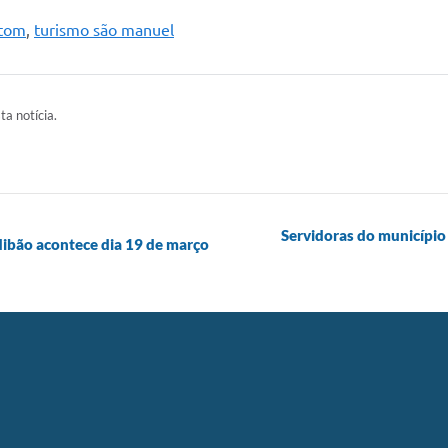
atom
,
turismo são manuel
ta notícia.
Servidoras do município
ibão acontece dia 19 de março