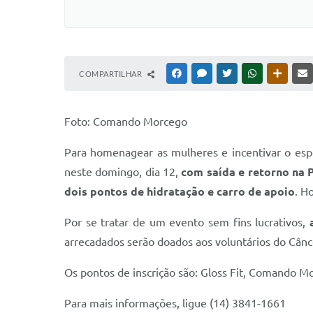
COMPARTILHAR
FACEBOOK
MESSENGER
TWITTER
WHATSAPP
OUTRAS
Foto: Comando Morcego
Para homenagear as mulheres e incentivar o es
neste domingo, dia 12,
com saída e retorno na P
dois pontos de hidratação e carro de apoio
. H
Por se tratar de um evento sem fins lucrativos,
arrecadados serão doados aos voluntários do Cân
Os pontos de inscrição são: Gloss Fit, Comando Mo
Para mais informações, ligue (14) 3841-1661