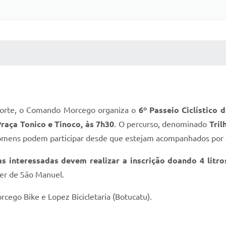
 MÍDIAS
RECEBA NOTÍCIAS
porte, o Comando Morcego organiza o
6º Passeio Ciclístico 
raça Tonico e Tinoco, às 7h30
. O percurso, denominado
Tril
omens podem participar desde que estejam acompanhados por
as interessadas devem realizar a inscrição doando 4 litros 
cer de São Manuel.
rcego Bike e Lopez Bicicletaria (Botucatu).