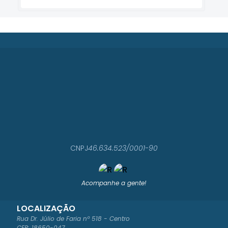
CNPJ
46.634.523/0001-90
Acompanhe a gente!
LOCALIZAÇÃO
Rua Dr. Júlio de Faria nº 518 - Centro
CEP: 18650-047