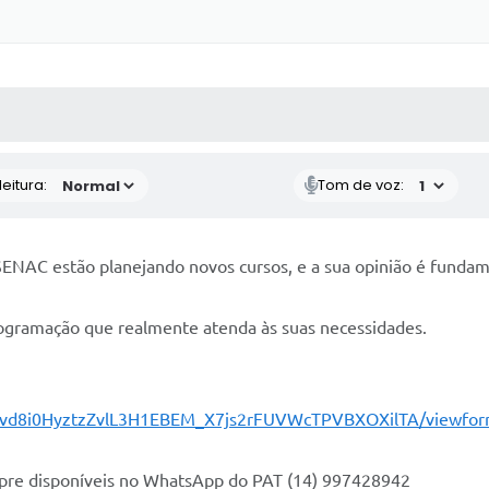
 MÍDIAS
RECEBA NOTÍCIAS
eitura:
Tom de voz:
ENAC estão planejando novos cursos, e a sua opinião é fundam
programação que realmente atenda às suas necessidades.
qdivd8i0HyztzZvlL3H1EBEM_X7js2rFUVWcTPVBXOXilTA/viewfo
pre disponíveis no WhatsApp do PAT (14) 997428942