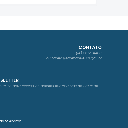
CONTATO
(14) 3812-4400
ouvidoria@saomanuel.sp.gov.br
SLETTER
tre-se para receber os boletins informativos da Prefeitura
ados Abertos