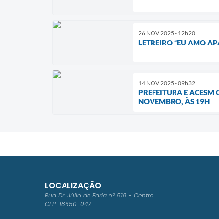
26 NOV 2025 - 12h20
LETREIRO “EU AMO AP
14 NOV 2025 - 09h32
PREFEITURA E ACESM
NOVEMBRO, ÀS 19H
LOCALIZAÇÃO
Rua Dr. Júlio de Faria nº 518 - Centro
CEP: 18650-047