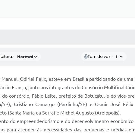
 MÍDIAS
RECEBA NOTÍCIAS
eitura:
Tom de voz:
o Manuel, Odirlei Felix, esteve em Brasília participando de u
io França, junto aos integrantes do Consórcio Multifinalitário
o consórcio, Fábio Leite, prefeito de Botucatu, e do vice-pres
ga/SP), Cristiano Camargo (Pardinho/SP) e Osmir José Félix
eto (Santa Maria da Serra) e Michel Augusto (Areiópolis).
imento do empreendedorismo e do desenvolvimento econômico re
o para atender às necessidades das pequenas e médias em