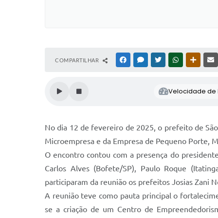
COMPARTILHAR
FACEBOOK
MESSENGER
TWITTER
WHATSAPP
OUTRAS
Velocidade de l
No dia 12 de fevereiro de 2025, o prefeito de Sã
Microempresa e da Empresa de Pequeno Porte, Márc
O encontro contou com a presença do presidente d
Carlos Alves (Bofete/SP), Paulo Roque (Itatin
participaram da reunião os prefeitos Josias Zani N
A reunião teve como pauta principal o fortalec
se a criação de um Centro de Empreendedorism